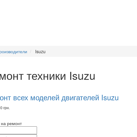
роизводители
Isuzu
монт техники Isuzu
комендуем
вары
онт всех моделей двигателей Isuzu
0 грн.
 на ремонт
и