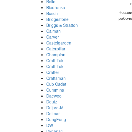
Belle
Biedronka
Незави
Bosch
рабоче
Bridgestone
Briggs & Stratton
Caiman
Carver
Castelgarden
Caterpillar
Champion
Craft Tek
Craft Tek
Crafter
Craftsman
Cub Cadet
Cummins
Daewoo
Deutz
Dnipro-M
Dolmar
DongFeng
DW
Dynapac