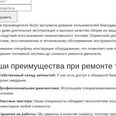
актные
вание
ные
нда
равить
укта,
а производителя Isuzu заслужила доверие пользователей благодар
бующего
 даже длительная эксплуатация и высокое качество сборки не защ
следствий использования некачественного топлива. Сервисный цен
онта
стике, восстановлению и техническому обслуживанию инструментов
имаем специфику конструкции оборудования, что позволяет нам 
орения топливной системы до сложного ремонта двигателя.
ши преимущества при ремонте т
Собственный склад запчастей:
У нас есть доступ к обширной ба
сроки ожидания.
Профессиональная диагностика:
Используем специализированно
поломки.
Опытные мастера:
Наши специалисты обладают многолетним опыт
инвентарем любой сложности.
Гарантия на работы:
Мы уверены в качестве сервиса, поэтому пр