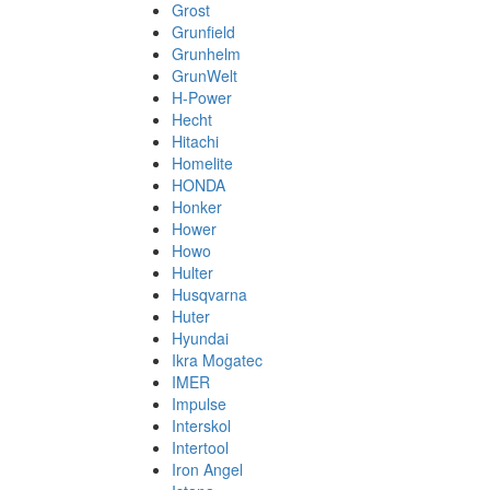
Grost
Grunfield
Grunhelm
GrunWelt
H-Power
Hecht
Hitachi
Homelite
HONDA
Honker
Hower
Howo
Hulter
Husqvarna
Huter
Hyundai
Ikra Mogatec
IMER
Impulse
Interskol
Intertool
Iron Angel