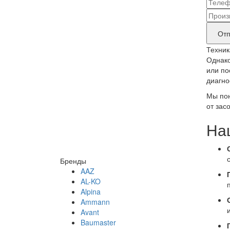
конт
Наз
дан
бре
Отп
прод
Техник
тре
Однако
или по
рем
диагно
Мы пон
от зас
На
Бренды
AAZ
AL-KO
Alpina
Ammann
Avant
Baumaster