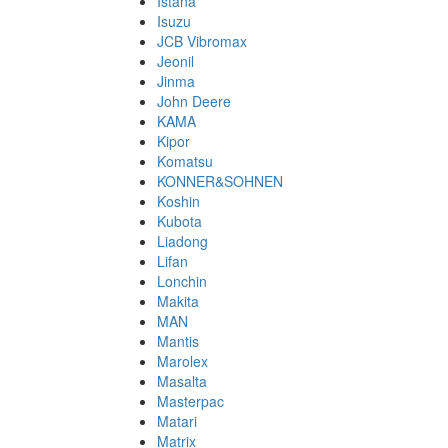
Istana
Isuzu
JCB Vibromax
Jeonil
Jinma
John Deere
KAMA
Kipor
Komatsu
KONNER&SOHNEN
Koshin
Kubota
Liadong
Lifan
Lonchin
Makita
MAN
Mantis
Marolex
Masalta
Masterpac
Matari
Matrix