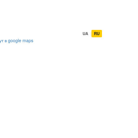
UA
|
RU
ут в
google maps