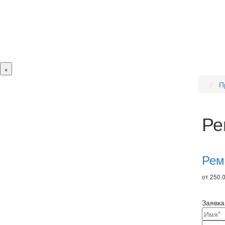
×
П
Ре
Ре
то
Рем
от 250.0
Заявка
Ваш