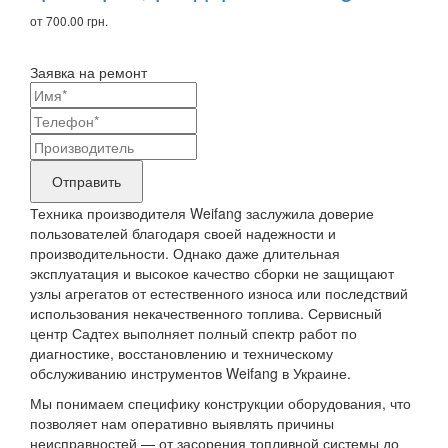
от 700.00 грн.
Заявка на ремонт
Ваши
контактные
Название
данные
бренда
Отправить
продукта,
Техника производителя Weifang заслужила доверие
требующего
пользователей благодаря своей надежности и
производительности. Однако даже длительная
ремонта
эксплуатация и высокое качество сборки не защищают
узлы агрегатов от естественного износа или последствий
использования некачественного топлива. Сервисный
центр Садтех выполняет полный спектр работ по
диагностике, восстановлению и техническому
обслуживанию инструментов Weifang в Украине.
Мы понимаем специфику конструкции оборудования, что
позволяет нам оперативно выявлять причины
неисправностей — от засорения топливной системы до