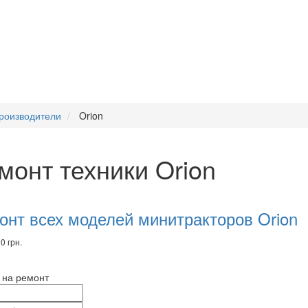
роизводители
Orion
монт техники Orion
комендуем
вары
онт всех моделей минитракторов Orion
0 грн.
 на ремонт
и