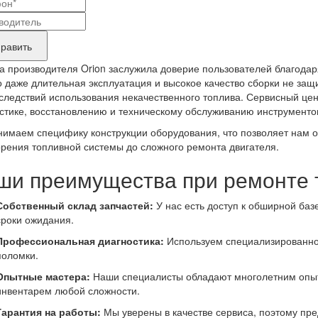
актные
вание
ные
нда
равить
укта,
а производителя Orion заслужила доверие пользователей благодар
бующего
 даже длительная эксплуатация и высокое качество сборки не защ
следствий использования некачественного топлива. Сервисный цен
онта
стике, восстановлению и техническому обслуживанию инструментов
имаем специфику конструкции оборудования, что позволяет нам 
орения топливной системы до сложного ремонта двигателя.
ши преимущества при ремонте т
Собственный склад запчастей:
У нас есть доступ к обширной ба
сроки ожидания.
Профессиональная диагностика:
Используем специализированно
поломки.
Опытные мастера:
Наши специалисты обладают многолетним опыт
инвентарем любой сложности.
Гарантия на работы:
Мы уверены в качестве сервиса, поэтому пр