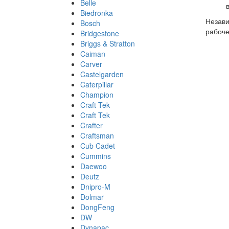
Belle
Biedronka
Незави
Bosch
рабоче
Bridgestone
Briggs & Stratton
Caiman
Carver
Castelgarden
Caterpillar
Champion
Craft Tek
Craft Tek
Crafter
Craftsman
Cub Cadet
Cummins
Daewoo
Deutz
Dnipro-M
Dolmar
DongFeng
DW
Dynapac