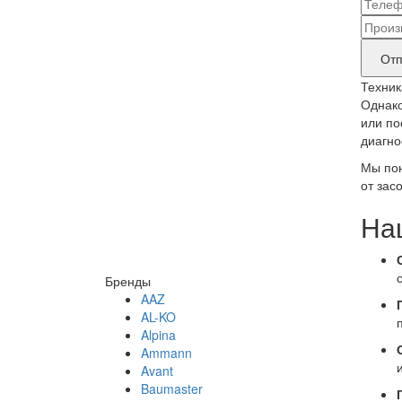
конт
Наз
дан
бре
Отп
прод
Техник
тре
Однако
или по
рем
диагно
Мы пон
от зас
На
Бренды
AAZ
AL-KO
Alpina
Ammann
Avant
Baumaster