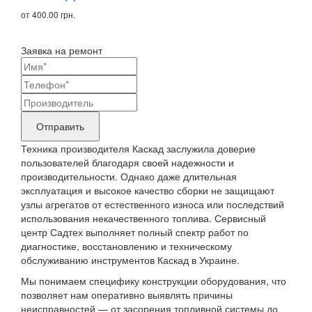
от 400.00 грн.
Заявка на ремонт
Ваши
контактные
Название
данные
бренда
Отправить
продукта,
Техника производителя Каскад заслужила доверие
требующего
пользователей благодаря своей надежности и
производительности. Однако даже длительная
ремонта
эксплуатация и высокое качество сборки не защищают
узлы агрегатов от естественного износа или последствий
использования некачественного топлива. Сервисный
центр Садтех выполняет полный спектр работ по
диагностике, восстановлению и техническому
обслуживанию инструментов Каскад в Украине.
Мы понимаем специфику конструкции оборудования, что
позволяет нам оперативно выявлять причины
неисправностей — от засорения топливной системы до