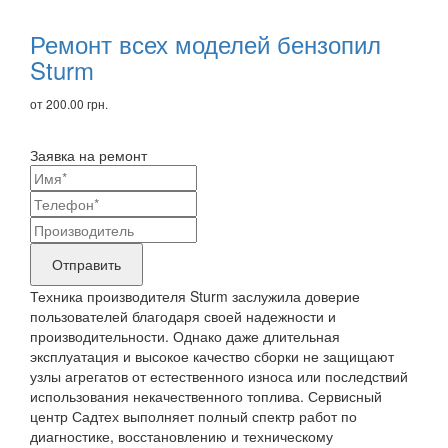
Ремонт всех моделей бензопил
Sturm
от 200.00 грн.
Заявка на ремонт
Ваши
контактные
Название
данные
бренда
Отправить
продукта,
Техника производителя Sturm заслужила доверие
требующего
пользователей благодаря своей надежности и
производительности. Однако даже длительная
ремонта
эксплуатация и высокое качество сборки не защищают
узлы агрегатов от естественного износа или последствий
использования некачественного топлива. Сервисный
центр Садтех выполняет полный спектр работ по
диагностике, восстановлению и техническому