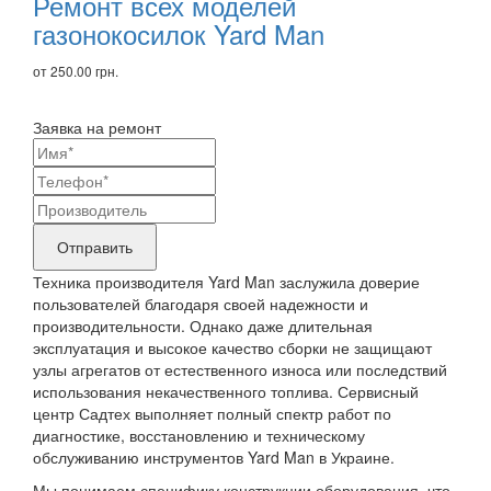
товары
Ремонт всех моделей
газонокосилок Yard Man
от 250.00 грн.
Заявка на ремонт
Ваши
контактные
Название
данные
бренда
Отправить
продукта,
Техника производителя Yard Man заслужила доверие
требующего
пользователей благодаря своей надежности и
производительности. Однако даже длительная
ремонта
эксплуатация и высокое качество сборки не защищают
узлы агрегатов от естественного износа или последствий
использования некачественного топлива. Сервисный
центр Садтех выполняет полный спектр работ по
диагностике, восстановлению и техническому
обслуживанию инструментов Yard Man в Украине.
Мы понимаем специфику конструкции оборудования, что