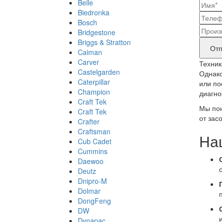
Belle
Ваш
Biedronka
конт
Bosch
Наз
Bridgestone
дан
Briggs & Stratton
бре
Отп
Caiman
прод
Carver
Техник
Castelgarden
тре
Однако
Caterpillar
или по
рем
Champion
диагно
Craft Tek
Мы пон
Craft Tek
от зас
Crafter
Craftsman
На
Cub Cadet
Cummins
Daewoo
Deutz
Dnipro-M
Dolmar
DongFeng
DW
Dynapac