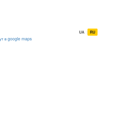
UA
|
RU
ут в
google maps