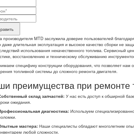
и
актные
вание
ные
нда
равить
укта,
а производителя MTD заслужила доверие пользователей благодаря
бующего
 даже длительная эксплуатация и высокое качество сборки не защ
следствий использования некачественного топлива. Сервисный цен
онта
стике, восстановлению и техническому обслуживанию инструменто
имаем специфику конструкции оборудования, что позволяет нам 
орения топливной системы до сложного ремонта двигателя.
ши преимущества при ремонте 
Собственный склад запчастей:
У нас есть доступ к обширной ба
сроки ожидания.
Профессиональная диагностика:
Используем специализированно
поломки.
Опытные мастера:
Наши специалисты обладают многолетним опыт
инвентарем любой сложности.