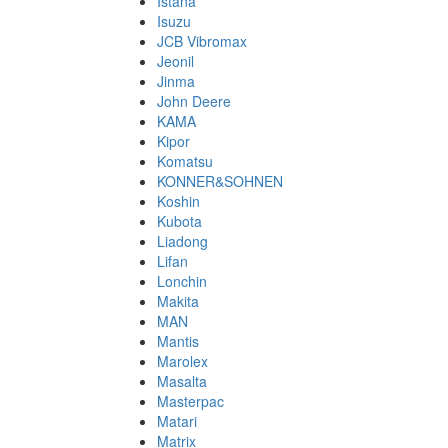
Istana
Isuzu
JCB Vibromax
Jeonil
Jinma
John Deere
KAMA
Kipor
Komatsu
KONNER&SOHNEN
Koshin
Kubota
Liadong
Lifan
Lonchin
Makita
MAN
Mantis
Marolex
Masalta
Masterpac
Matari
Matrix