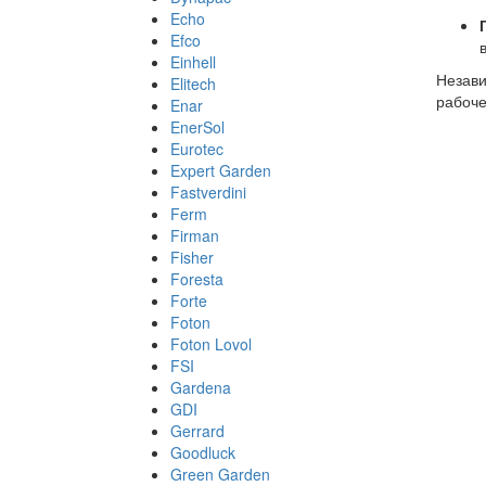
Echo
Efco
Einhell
Незави
Elitech
рабоче
Enar
EnerSol
Eurotec
Expert Garden
Fastverdini
Ferm
Firman
Fisher
Foresta
Forte
Foton
Foton Lovol
FSI
Gardena
GDI
Gerrard
Goodluck
Green Garden