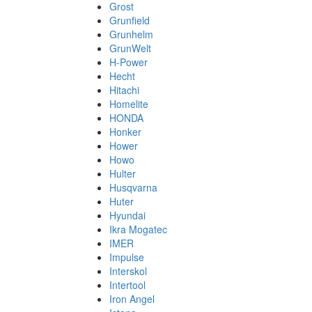
Grost
Grunfield
Grunhelm
GrunWelt
H-Power
Hecht
Hitachi
Homelite
HONDA
Honker
Hower
Howo
Hulter
Husqvarna
Huter
Hyundai
Ikra Mogatec
IMER
Impulse
Interskol
Intertool
Iron Angel