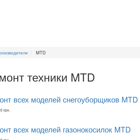
роизводители
MTD
монт техники MTD
комендуем
вары
онт всех моделей снегоуборщиков MTD
0 грн.
онт всех моделей газонокосилок MTD
0 грн.