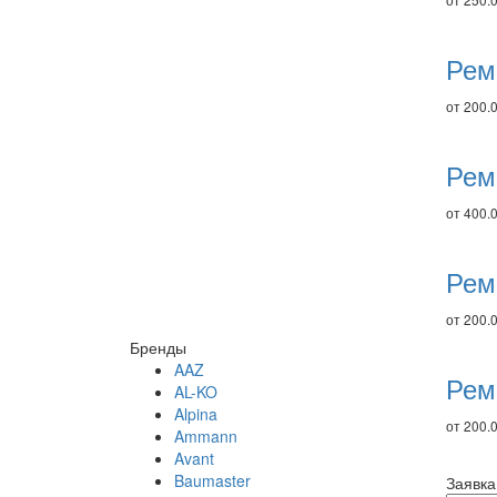
Рем
от 200.0
Рем
от 400.0
Рем
от 200.0
Бренды
AAZ
Рем
AL-KO
Alpina
от 200.0
Ammann
Avant
Baumaster
Заявка