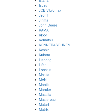
Istana
Isuzu
JCB Vibromax
Jeonil
Jinma
John Deere
KAMA
Kipor
Komatsu
KONNER&SOHNEN
Koshin
Kubota
Liadong
Lifan
Lonchin
Makita
MAN
Mantis
Marolex
Masalta
Masterpac
Matari
Matrix