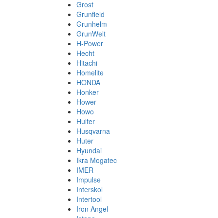
Grost
Grunfield
Grunhelm
GrunWelt
H-Power
Hecht
Hitachi
Homelite
HONDA
Honker
Hower
Howo
Hulter
Husqvarna
Huter
Hyundai
Ikra Mogatec
IMER
Impulse
Interskol
Intertool
Iron Angel