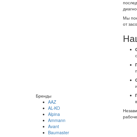
послед
рем
диагно
Мы пон
от зас
На
Бренды
AAZ
AL-KO
Незави
Alpina
рабоче
Ammann
Avant
Baumaster