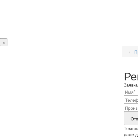
×
П
Ре
Заявка
Ваш
конт
Наз
дан
бре
Отп
прод
Техник
тре
даже д