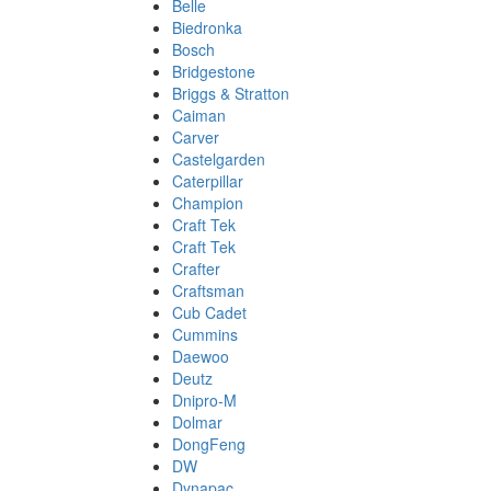
Belle
Biedronka
Bosch
Bridgestone
Briggs & Stratton
Caiman
Carver
Castelgarden
Caterpillar
Champion
Craft Tek
Craft Tek
Crafter
Craftsman
Cub Cadet
Cummins
Daewoo
Deutz
Dnipro-M
Dolmar
DongFeng
DW
Dynapac