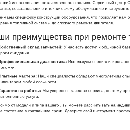
ствий использования некачественного топлива. Сервисный центр С
онта
стике, восстановлению и техническому обслуживанию инструментов
имаем специфику конструкции оборудования, что позволяет нам 
орения топливной системы до сложного ремонта двигателя.
ши преимущества при ремонте 
Собственный склад запчастей:
У нас есть доступ к обширной ба
сроки ожидания.
Профессиональная диагностика:
Используем специализированно
поломки.
Опытные мастера:
Наши специалисты обладают многолетним опыт
инвентарем любой сложности.
Гарантия на работы:
Мы уверены в качестве сервиса, поэтому пр
выполненные услуги.
симо от модели и типа вашего , вы можете рассчитывать на индив
е состояние в кратчайшие сроки. Доверьте свой инструмент профе