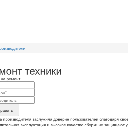
роизводители
монт техники
 на ремонт
и
актные
вание
ные
нда
равить
укта,
а производителя заслужила доверие пользователей благодаря сво
бующего
лительная эксплуатация и высокое качество сборки не защищают уз