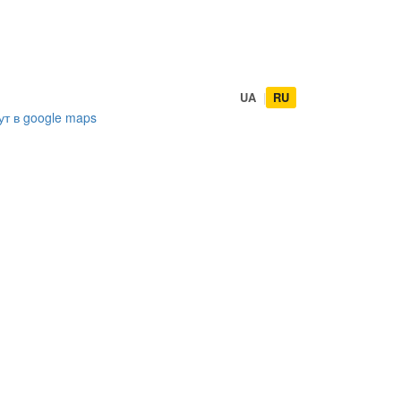
UA
|
RU
ут в
google maps